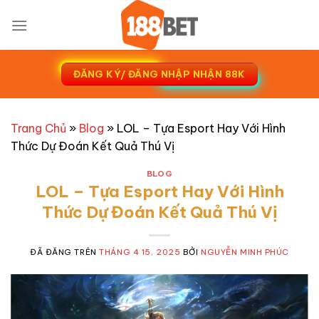
Chuyển
đến
nội
dung
ĐĂNG KÝ/ ĐĂNG NHẬP NHẬN 88K
Trang Chủ
»
Blog
»
LOL – Tựa Esport Hay Với Hình
Thức Dự Đoán Kết Quả Thú Vị
BLOG
LOL – Tựa Esport Hay Với Hình
Thức Dự Đoán Kết Quả Thú Vị
ĐÃ ĐĂNG TRÊN
THÁNG 4 15, 2025
BỞI
NGUYỄN MINH PHÚC