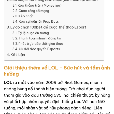
Kèo thắng trận (Moneyline)
Cược tổng số mạng
Kèo chấp
Kèo sự kiện lớn Prop Bets
Lý do chọn 188bet để cược thể thao Esport
Tỷ lệ cược ấn tượng
Thanh toán nhanh, đáng tin
Phát trực tiếp thời gian thực
Ưu đãi độc quyền Esports
Kết luận
Giới thiệu thêm về LOL – Sức hút và tầm ảnh
hưởng
LOL
ra mắt vào năm 2009 bởi Riot Games, nhanh
chóng bùng nổ thành hiện tượng. Trò chơi đưa người
tham gia vào đấu trường 5v5, nơi chiến thuật, kỹ năng
và phối hợp nhóm quyết định thắng bại. Với hơn 150
tướng, mỗi nhân vật sở hữu phong cách riêng, Liên