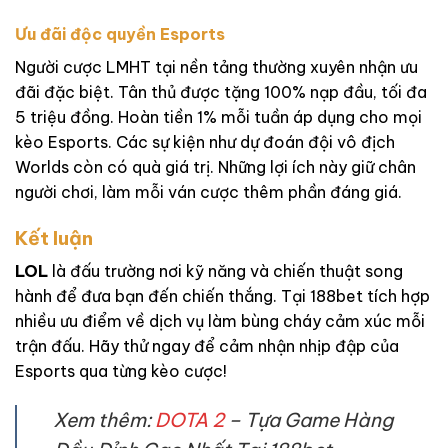
Ưu đãi độc quyền Esports
Người cược LMHT tại nền tảng thường xuyên nhận ưu
đãi đặc biệt. Tân thủ được tặng 100% nạp đầu, tối đa
5 triệu đồng. Hoàn tiền 1% mỗi tuần áp dụng cho mọi
kèo Esports. Các sự kiện như dự đoán đội vô địch
Worlds còn có quà giá trị. Những lợi ích này giữ chân
người chơi, làm mỗi ván cược thêm phần đáng giá.
Kết luận
LOL
là đấu trường nơi kỹ năng và chiến thuật song
hành để đưa bạn đến chiến thắng. Tại 188bet tích hợp
nhiều ưu điểm về dịch vụ làm bùng cháy cảm xúc mỗi
trận đấu. Hãy thử ngay để cảm nhận nhịp đập của
Esports qua từng kèo cược!
Xem thêm:
DOTA 2
– Tựa Game Hàng