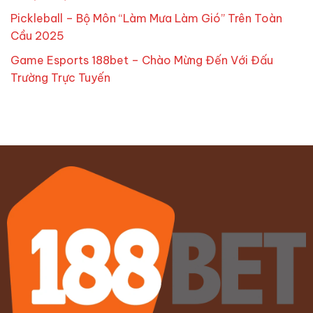
Pickleball – Bộ Môn “Làm Mưa Làm Gió” Trên Toàn
Cầu 2025
Game Esports 188bet – Chào Mừng Đến Với Đấu
Trường Trực Tuyến