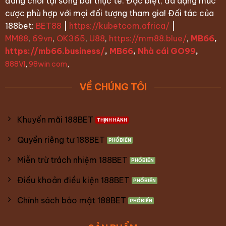
đang chơi tại sòng bài thực tế. Đặc biệt, đa dạng mức
cược phù hợp với mọi đối tượng tham gia! Đối tác của
188bet:
BET88
|
https://kubetcom.africa/
|
MM88
,
69vn
,
OK365
,
U88
,
https://mm88.blue/
,
MB66
,
https://mb66.business/
,
MB66
,
Nhà cái GO99
,
888VI
,
98win com
,
VỀ CHÚNG TÔI
Khuyến mãi 188BET
Quyền riêng tư 188BET
Miễn trừ trách nhiệm 188BET
Điều khoản điều kiện 188BET
Chính sách bảo mật 188BET