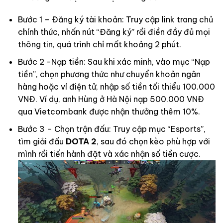
Bước 1 – Đăng ký tài khoản: Truy cập link trang chủ
chính thức, nhấn nút “Đăng ký” rồi điền đầy đủ mọi
thông tin, quá trình chỉ mất khoảng 2 phút.
Bước 2 -Nạp tiền: Sau khi xác minh, vào mục “Nạp
tiền”, chọn phương thức như chuyển khoản ngân
hàng hoặc ví điện tử, nhập số tiền tối thiểu 100.000
VNĐ. Ví dụ, anh Hùng ở Hà Nội nạp 500.000 VNĐ
qua Vietcombank được nhận thưởng thêm 10%.
Bước 3 – Chọn trận đấu: Truy cập mục “Esports”,
tìm giải đấu
DOTA 2
, sau đó chọn kèo phù hợp với
mình rồi tiến hành đặt và xác nhận số tiền cược.