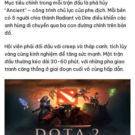
Mục tiêu chính trong mỗi trận đấu là phá hủy
“Ancient” – công trình chủ lực của phe địch. Mỗi bên
có 5 người chia thành Radiant và Dire điều khiển các
anh hùng di chuyển qua ba con đường chính trên bản
đồ.
Hội viên phải đối đầu với creep và tháp canh, tích lũy
vàng cùng kinh nghiệm để tăng sức mạnh. Một trận
đấu thường kéo dài 30-60 phút, với những pha giao
tranh căng thẳng ở giai đoạn cuối vô cùng hấp dẫn.