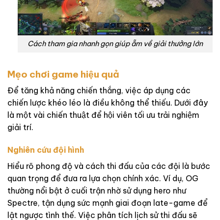
Cách tham gia nhanh gọn giúp ẵm về giải thưởng lớn
Mẹo chơi game hiệu quả
Để tăng khả năng chiến thắng, việc áp dụng các
chiến lược khéo léo là điều không thể thiếu. Dưới đây
là một vài chiến thuật để hội viên tối ưu trải nghiệm
giải trí.
Nghiên cứu đội hình
Hiểu rõ phong độ và cách thi đấu của các đội là bước
quan trọng để đưa ra lựa chọn chính xác. Ví dụ, OG
thường nổi bật ở cuối trận nhờ sử dụng hero như
Spectre, tận dụng sức mạnh giai đoạn late-game để
lật ngược tình thế. Việc phân tích lịch sử thi đấu sẽ