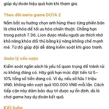
giúp dự đoán hiệu quả hơn khi tham gia.
Theo dõi meta game DOTA 2
Nắm bắt xu hướng chọn anh hùng theo từng phiên bản
là chìa khóa để tối ưu hóa chiến thuật. Chẳng hạn
trong patch 7.36, Lion được nhiều người ưa thích nhờ
khả năng khóa đối thủ bằng kỹ năng khống chế mạnh
mẽ. Từ đó giúp đội dễ dàng kiểm soát khi giao tranh.
Quản lý vốn cược
Kiểm soát ngân sách là yếu tố quan trọng để tránh rủi
ro không đáng có. Hãy giới hạn mức đặt tiền từ 5-
10% tổng số tiền đang có. Ví dụ, nếu sở hữu 1 triệu
VNĐ, không nên vượt quá 100.000 VNĐ mỗi lần. Cách
tiếp cận này đảm bảo duy trì được sự ổn định, dù là
chơi game hay dự đoán kết quả.
Kết luận