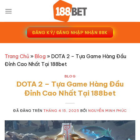
Chuyển
đến
nội
dung
ĐĂNG KÝ/ ĐĂNG NHẬP NHẬN 88K
Trang Chủ
»
Blog
»
DOTA 2 – Tựa Game Hàng Đầu
Đỉnh Cao Nhất Tại 188bet
BLOG
DOTA 2 – Tựa Game Hàng Đầu
Đỉnh Cao Nhất Tại 188bet
ĐÃ ĐĂNG TRÊN
THÁNG 4 15, 2025
BỞI
NGUYỄN MINH PHÚC