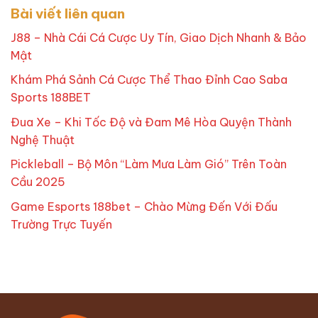
Bài viết liên quan
J88 – Nhà Cái Cá Cược Uy Tín, Giao Dịch Nhanh & Bảo
Mật
Khám Phá Sảnh Cá Cược Thể Thao Đỉnh Cao Saba
Sports 188BET
Đua Xe – Khi Tốc Độ và Đam Mê Hòa Quyện Thành
Nghệ Thuật
Pickleball – Bộ Môn “Làm Mưa Làm Gió” Trên Toàn
Cầu 2025
Game Esports 188bet – Chào Mừng Đến Với Đấu
Trường Trực Tuyến